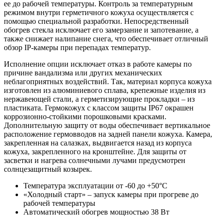
ее до рабочей температуры. Контроль за температурным
режимом внутри герметичного кожуха осуществляется с
помощью специальной разработки. Непосредственный
обогрев стекла исключает его замерзание и запотевание, а
также снижает налипание снега, что обеспечивает отличный
обзор IP-камеры при перепадах температур.
Исполнение опции исключает отказ в работе камеры по
причине вандализма или других механических
неблагоприятных воздействий. Так, материал корпуса кожуха
изготовлен из алюминиевого сплава, крепежные изделия из
нержавеющей стали, а герметизирующие прокладки – из
пластиката. Гермокожух с классом защиты IP67 окрашен
коррозионно-стойкими порошковыми красками.
Дополнительную защиту от воды обеспечивает вертикальное
расположение гермовводов на задней панели кожуха. Камера,
закрепленная на салазках, выдвигается назад из корпуса
кожуха, закрепленного на кронштейне. Для защиты от
засветки и нагрева солнечными лучами предусмотрен
солнцезащитный козырек.
Температура эксплуатации от -60 до +50°С
«Холодный старт» – запуск камеры при прогреве до
рабочей температуры
Автоматический обогрев мощностью 38 Вт