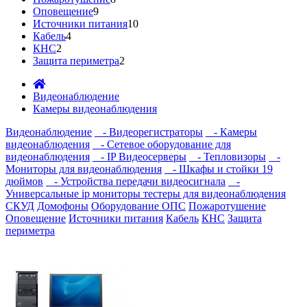
Оповещение
9
Источники питания
10
Кабель
4
КНС
2
Защита периметра
2
Видеонаблюдение
Камеры видеонаблюдения
Видеонаблюдение
- Видеорегистраторы
- Камеры
видеонаблюдения
- Сетевое оборудование для
видеонаблюдения
- IP Видеосерверы
- Тепловизоры
-
Мониторы для видеонаблюдения
- Шкафы и стойки 19
дюймов
- Устройства передачи видеосигнала
-
Универсальные ip мониторы тестеры для видеонаблюдения
СКУД
Домофоны
Оборудование ОПС
Пожаротушение
Оповещение
Источники питания
Кабель
КНС
Защита
периметра