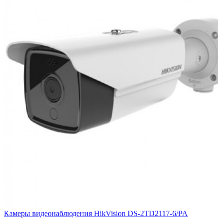
Камеры видеонаблюдения HikVision DS-2TD2117-6/PA