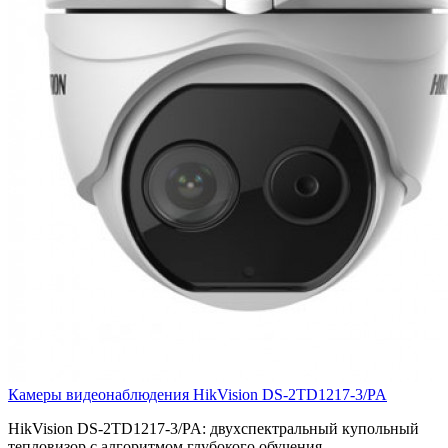
Камеры видеонаблюдения HikVision DS-2TD1217-3/PA
HikVision DS-2TD1217-3/PA: двухспектральный купольный
тепловизор с алгоритмом глубокого обучения,..