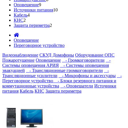
Оповещение
9
Источники питания
10
Кабель
4
КНС
2
Защита периметра
2
Оповещение
Переговорное устройство
Видеонаблюдение
СКУД
Домофоны
Оборудование ОПС
Пожаротушение
Оповещение
- Громкоговорители
-
Системы оповещения АРИЯ
- Системы оповещения
эвакуацией
- Трансляционные громкоговорители
-
Трансляционные усилители
- Микрофоны и аксессуары
-
Переговорное устройство
- Блоки резервного питания и
коммутационные устройства
- Оповещатели
Источники
питания
Кабель
КНС
Защита периметра