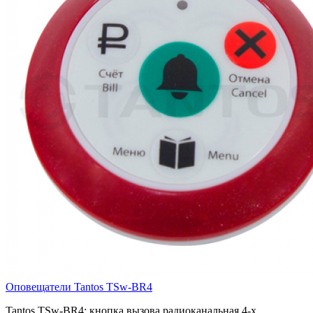
Оповещатели Tantos TSw-BR4
Tantos TSw-BR4: кнопка вызова радиоканальная 4-х