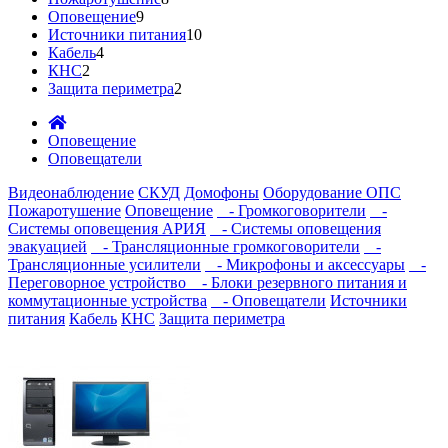
Оповещение
9
Источники питания
10
Кабель
4
КНС
2
Защита периметра
2
Оповещение
Оповещатели
Видеонаблюдение
СКУД
Домофоны
Оборудование ОПС
Пожаротушение
Оповещение
- Громкоговорители
-
Системы оповещения АРИЯ
- Системы оповещения
эвакуацией
- Трансляционные громкоговорители
-
Трансляционные усилители
- Микрофоны и аксессуары
-
Переговорное устройство
- Блоки резервного питания и
коммутационные устройства
- Оповещатели
Источники
питания
Кабель
КНС
Защита периметра