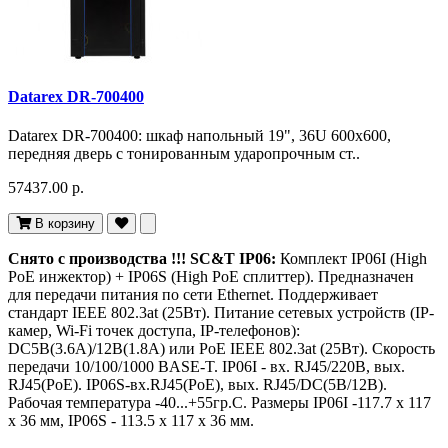
Datarex DR-700400
Datarex DR-700400: шкаф напольный 19", 36U 600х600,
передняя дверь с тонированным ударопрочным ст..
57437.00 р.
В корзину
Снято c производства !!! SC&T IP06:
Комплект IP06I (High
PoE инжектор) + IP06S (High PoE сплиттер). Предназначен
для передачи питания по сети Ethernet. Поддерживает
стандарт IEEE 802.3at (25Вт). Питание сетевых устройств (IP-
камер, Wi-Fi точек доступа, IP-телефонов):
DC5В(3.6А)/12В(1.8А) или PoE IEEE 802.3at (25Вт). Скорость
передачи 10/100/1000 BASE-T. IP06I - вх. RJ45/220В, вых.
RJ45(PoE). IP06S-вх.RJ45(PoE), вых. RJ45/DC(5В/12В).
Рабочая температура -40...+55гр.С. Размеры IP06I -117.7 x 117
x 36 мм, IP06S - 113.5 x 117 x 36 мм.