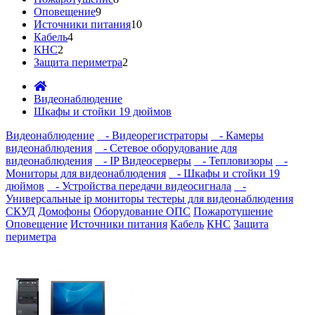
Оповещение
9
Источники питания
10
Кабель
4
КНС
2
Защита периметра
2
Видеонаблюдение
Шкафы и стойки 19 дюймов
Видеонаблюдение
- Видеорегистраторы
- Камеры
видеонаблюдения
- Сетевое оборудование для
видеонаблюдения
- IP Видеосерверы
- Тепловизоры
-
Мониторы для видеонаблюдения
- Шкафы и стойки 19
дюймов
- Устройства передачи видеосигнала
-
Универсальные ip мониторы тестеры для видеонаблюдения
СКУД
Домофоны
Оборудование ОПС
Пожаротушение
Оповещение
Источники питания
Кабель
КНС
Защита
периметра