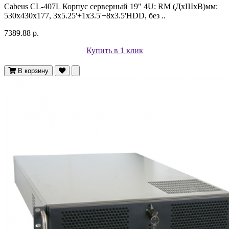
Cabeus CL-407L Корпус cерверный 19" 4U: RM (ДxШxВ)мм:
530x430x177, 3x5.25'+1x3.5'+8x3.5'HDD, без ..
7389.88 р.
Купить в 1 клик
В корзину