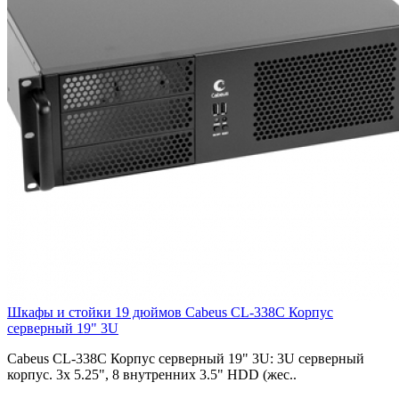
Шкафы и стойки 19 дюймов Cabeus CL-338C Корпус
cерверный 19" 3U
Cabeus CL-338C Корпус cерверный 19" 3U: 3U серверный
корпус. 3x 5.25", 8 внутренних 3.5" HDD (жес..