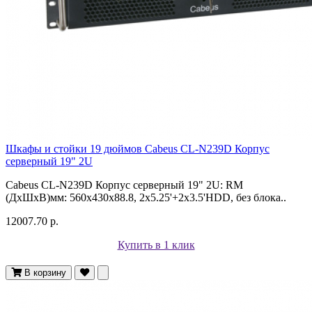
Шкафы и стойки 19 дюймов Cabeus CL-N239D Корпус
cерверный 19" 2U
Cabeus CL-N239D Корпус cерверный 19" 2U: RM
(ДxШxВ)мм: 560x430x88.8, 2x5.25'+2x3.5'HDD, без блока..
12007.70 р.
Купить в 1 клик
В корзину