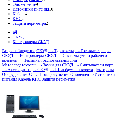
Оповещение
9
Источники питания
10
Кабель
4
КНС
2
Защита периметра
2
СКУД
Контроллеры СКУД
Видеонаблюдение
СКУД
- Турникеты
- Готовые серверы
СКУД
- Контроллеры СКУД
- Системы учета рабочего
времени
- Терминал распознавания лиц
-
Металлодетекторы
- Замки для СКУД
- Считыватели карт
- Аксессуары для СКУД
- Шлагбаумы и ворота
Домофоны
Оборудование ОПС
Пожаротушение
Оповещение
Источники
питания
Кабель
КНС
Защита периметра