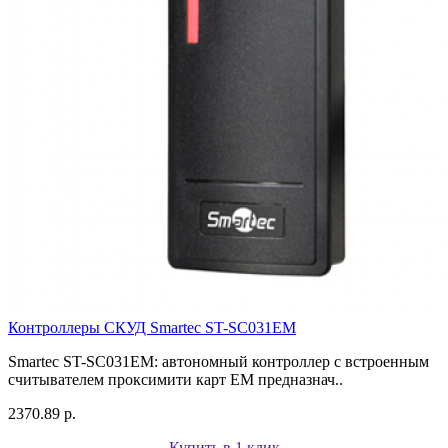
Контроллеры СКУД Smartec ST-SC031EM
Smartec ST-SC031EM: автономный контроллер с встроенным
считывателем проксимити карт EM предназнач..
2370.89 р.
Купить в 1 клик