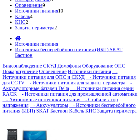
Оповещение
9
Источники питания
10
Кабель
4
КНС
2
Защита периметра
2
Источники питания
Источники бесперебойного питания (ИБП) SKAT
Бастион
Видеонаблюдение
СКУД
Домофоны
Оборудование ОПС
Пожаротушение
Оповещение
Источники питания
-
Источники питания для ОПС и СКУД
- Источники питания
для CCTV
- Источники питания для защиты периметра
-
Аккумуляторные батареи Delta
- Источники питания серии
RACK
- Источники питания для промышленной автоматики
- Автономные источники питания
- Стабилизатор
напряжения
- Аккумуляторы
- Источники бесперебойного
питания (ИБП) SKAT Бастион
Кабель
КНС
Защита периметра