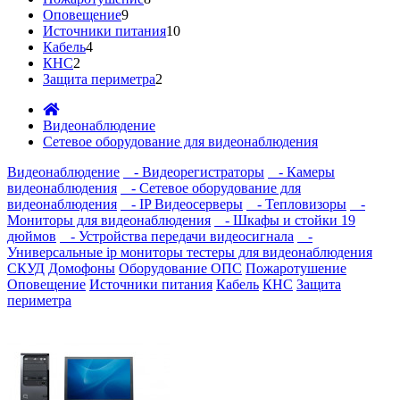
Оповещение
9
Источники питания
10
Кабель
4
КНС
2
Защита периметра
2
Видеонаблюдение
Сетевое оборудование для видеонаблюдения
Видеонаблюдение
- Видеорегистраторы
- Камеры
видеонаблюдения
- Сетевое оборудование для
видеонаблюдения
- IP Видеосерверы
- Тепловизоры
-
Мониторы для видеонаблюдения
- Шкафы и стойки 19
дюймов
- Устройства передачи видеосигнала
-
Универсальные ip мониторы тестеры для видеонаблюдения
СКУД
Домофоны
Оборудование ОПС
Пожаротушение
Оповещение
Источники питания
Кабель
КНС
Защита
периметра