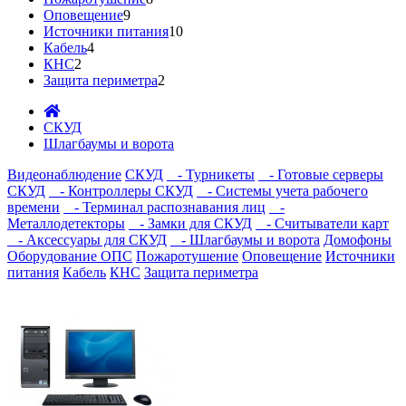
Оповещение
9
Источники питания
10
Кабель
4
КНС
2
Защита периметра
2
СКУД
Шлагбаумы и ворота
Видеонаблюдение
СКУД
- Турникеты
- Готовые серверы
СКУД
- Контроллеры СКУД
- Системы учета рабочего
времени
- Терминал распознавания лиц
-
Металлодетекторы
- Замки для СКУД
- Считыватели карт
- Аксессуары для СКУД
- Шлагбаумы и ворота
Домофоны
Оборудование ОПС
Пожаротушение
Оповещение
Источники
питания
Кабель
КНС
Защита периметра