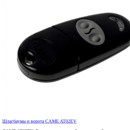
Шлагбаумы и ворота CAME AT02EV