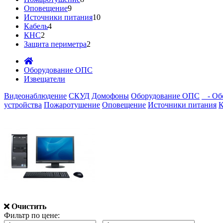
Оповещение
9
Источники питания
10
Кабель
4
КНС
2
Защита периметра
2
Оборудование ОПС
Извещатели
Видеонаблюдение
СКУД
Домофоны
Оборудование ОПС
- Об
устройства
Пожаротушение
Оповещение
Источники питания
К
Очистить
Фильтр по цене: