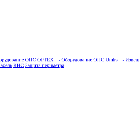
орудование ОПС OPTEX
- Оборудование ОПС Umirs
- Извещ
абель
КНС
Защита периметра