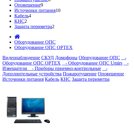
Оповещение
9
Источники питания
10
Кабель
4
КНС
2
Защита периметра
2
Оборудование ОПС
Оборудование ОПС OPTEX
Видеонаблюдение
СКУД
Домофоны
Оборудование ОПС
-
Оборудование ОПС OPTEX
- Оборудование ОПС Umirs
-
Извещатели
- Приборы приемно-контрольные
-
Дополнительные устройства
Пожаротушение
Оповещение
Источники питания
Кабель
КНС
Защита периметра