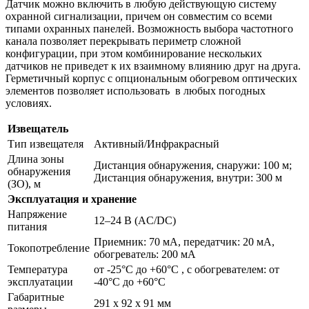
Датчик можно включить в любую действующую систему
охранной сигнализации, причем он совместим со всеми
типами охранных панелей. Возможность выбора частотного
канала позволяет перекрывать периметр сложной
конфигурации, при этом комбинирование нескольких
датчиков не приведет к их взаимному влиянию друг на друга.
Герметичный корпус с опциональным обогревом оптических
элементов позволяет использовать в любых погодных
условиях.
Извещатель
Тип извещателя
Активный/Инфракрасный
Длина зоны
Дистанция обнаружения, снаружи: 100 м;
обнаружения
Дистанция обнаружения, внутри: 300 м
(ЗО), м
Эксплуатация и хранение
Напряжение
12–24 В (AC/DC)
питания
Приемник: 70 мА, передатчик: 20 мА,
Токопотребление
обогреватель: 200 мА
Температура
от -25°С до +60°С , с обогревателем: от
эксплуатации
-40°С до +60°С
Габаритные
291 x 92 x 91 мм