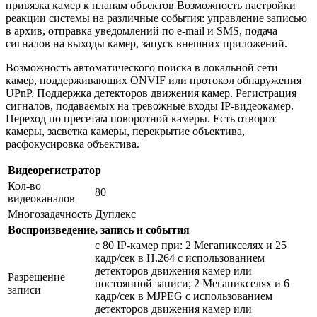
привязка камер к планам объектов Возможность настройки
реакции системы на различные события: управление записью
в архив, отправка уведомлений по e-mail и SMS, подача
сигналов на выходы камер, запуск внешних приложений.
Возможность автоматического поиска в локальной сети
камер, поддерживающих ONVIF или протокол обнаружения
UPnP. Поддержка детекторов движения камер. Регистрация
сигналов, подаваемых на тревожные входы IP-видеокамер.
Переход по пресетам поворотной камеры. Есть отворот
камеры, засветка камеры, перекрытие объектива,
расфокусировка объектива.
Видеорегистратор
Кол-во
80
видеоканалов
Многозадачность
Дуплекс
Воспроизведение, запись и события
с 80 IP-камер при: 2 Мегапикселях и 25
кадр/сек в H.264 с использованием
детекторов движения камер или
Разрешение
постоянной записи; 2 Мегапикселях и 6
записи
кадр/сек в MJPEG с использованием
детекторов движения камер или