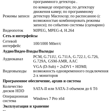
программного детектора .
по команде оператора; по детектору
движения камер; по программному
Режимы записи
детектору Macroscop; по расписанию (с
возможностью комбинировать режимы
записи); по событию системы (сценарию)
Видеопоток
MJPEG, MPEG-4, H.264
Сеть и интерфейсы
Сетевой
100/1000 Мбит/с
интерфейс
Аудио/Видео-Входы/Выходы
PCM, G.711U, G.711A, G.722.1, G.726,
Аудиоканал
G.729A, GSM-AMR, AAC
VGA (D-Sub) + 2xDVI + HDMI;
Видеовыходы
возможность одновременного подключения
2-х мониторов
Программное обеспечение, архив и система
Количество
SATA-II или SATA-3 объемом до 6 Тб
дисков HDD
Операционная
Windows 7 Pro x64
система
Эксплуатация и хранение