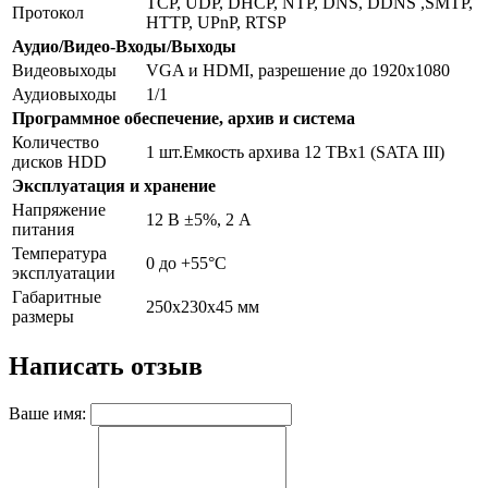
TCP, UDP, DHCP, NTP, DNS, DDNS ,SMTP,
Протокол
HTTP, UPnP, RTSP
Аудио/Видео-Входы/Выходы
Видеовыходы
VGA и HDMI, разрешение до 1920х1080
Аудиовыходы
1/1
Программное обеспечение, архив и система
Количество
1 шт.Емкость архива 12 TBx1 (SATA III)
дисков HDD
Эксплуатация и хранение
Напряжение
12 В ±5%, 2 А
питания
Температура
0 до +55°С
эксплуатации
Габаритные
250х230х45 мм
размеры
Написать отзыв
Ваше имя: