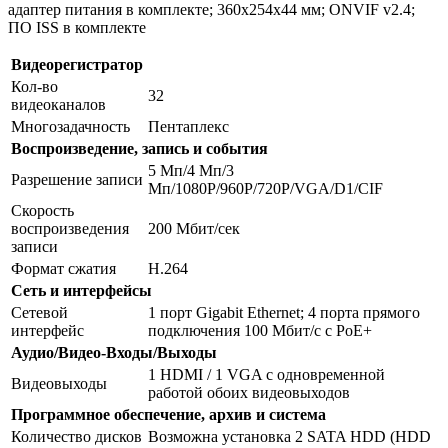
адаптер питания в комплекте; 360х254х44 мм; ONVIF v2.4;
ПО ISS в комплекте
Видеорегистратор
Кол-во
32
видеоканалов
Многозадачность
Пентаплекс
Воспроизведение, запись и события
5 Мп/4 Мп/3
Разрешение записи
Мп/1080Р/960Р/720Р/VGA/D1/CIF
Скорость
воспроизведения
200 Мбит/сек
записи
Формат сжатия
Н.264
Сеть и интерфейсы
Сетевой
1 порт Gigabit Ethernet; 4 порта прямого
интерфейс
подключения 100 Мбит/с с PoE+
Аудио/Видео-Входы/Выходы
1 HDMI / 1 VGA с одновременной
Видеовыходы
работой обоих видеовыходов
Программное обеспечение, архив и система
Количество дисков
Возможна установка 2 SATA HDD (HDD