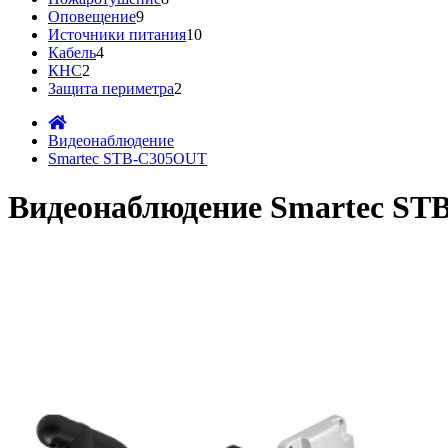
Оповещение
9
Источники питания
10
Кабель
4
КНС
2
Защита периметра
2
Видеонаблюдение
Smartec STB-C305OUT
Видеонаблюдение Smartec S