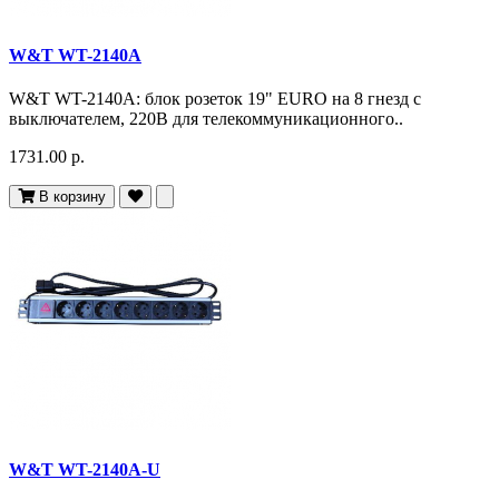
W&T WT-2140A
W&T WT-2140A: блок розеток 19" EURO на 8 гнезд с
выключателем, 220В для телекоммуникационного..
1731.00 р.
В корзину
W&T WT-2140A-U