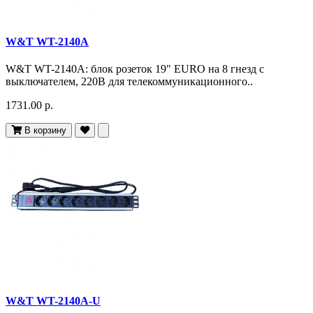
W&T WT-2140A
W&T WT-2140A: блок розеток 19" EURO на 8 гнезд с
выключателем, 220В для телекоммуникационного..
1731.00 р.
В корзину
W&T WT-2140A-U