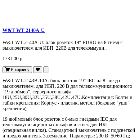
W&T WT-2140A-U
W&T WT-2140A-U: блок розеток 19" EURO на 8 гнезд с
выключателем для ИБП, 220В для телекоммуни..
1731.00 р.
В корзину
W&T WT-2143B-10A: блок розеток 19" IEC на 8 гнезд с
выключателем, для ИБП, 220 В для телекоммуникационного
"19 дюймов", серверного шкафа
18U,25U,30U,32U,35U,38U,42U,47U.Комплектация: Болты и
гайки крепления; Корпус - пластик, металл (боковые "уши"
крепления),
19 дюймовый блок розеток с 8-мью гнёздами IEC для
телекоммуникационных шкафов и стоек для ИБП
(специальная вилка). Стандартный выключатель с подсветкой
и предохранитель. Заземление. Параметры: 230 В; 50/60 Гц;