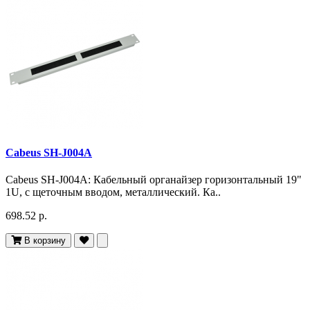
Cabeus SH-J004A
Cabeus SH-J004A: Кабельный органайзер горизонтальный 19"
1U, с щеточным вводом, металлический. Ка..
698.52 р.
В корзину