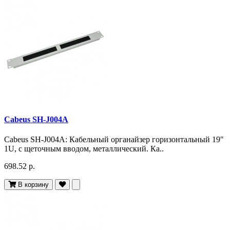
Cabeus SH-J004A
Cabeus SH-J004A: Кабельный органайзер горизонтальный 19"
1U, с щеточным вводом, металлический. Ка..
698.52 р.
В корзину