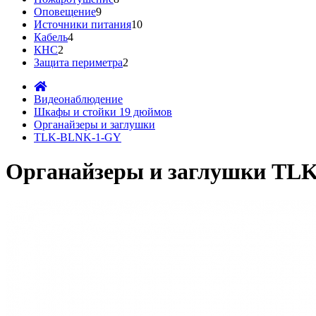
Оповещение
9
Источники питания
10
Кабель
4
КНС
2
Защита периметра
2
Видеонаблюдение
Шкафы и стойки 19 дюймов
Органайзеры и заглушки
TLK-BLNK-1-GY
Органайзеры и заглушки TL