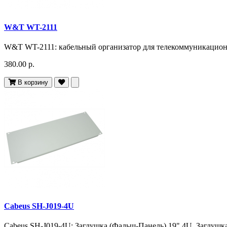
W&T WT-2111
W&T WT-2111: кабельный организатор для телекоммуникационн
380.00 р.
В корзину
Cabeus SH-J019-4U
Cabeus SH-J019-4U: Заглушка (Фальш-Панель) 19" 4U. Заглушка