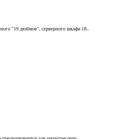
ого "19 дюймов", серверного шкафа 18..
 предназначается для закрытия неис..