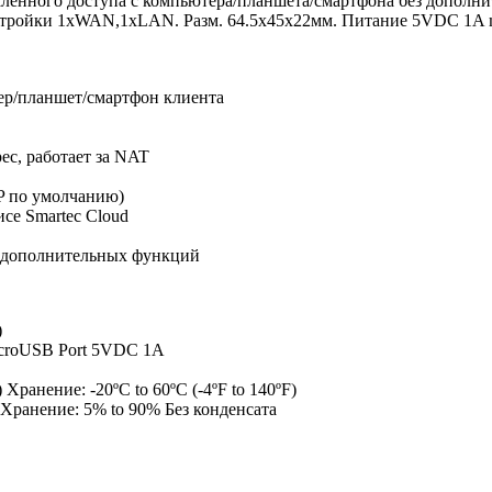
даленного доступа с компьютера/планшета/смартфона без дополнит
астройки 1хWAN,1хLAN. Разм. 64.5х45х22мм. Питание 5VDC 1A 
ер/планшет/смартфон клиента
ес, работает за NAT
P по умолчанию)
се Smartec Cloud
я дополнительных функций
)
icroUSB Port 5VDC 1A
 Хранение: -20ºC to 60ºC (-4ºF to 140ºF)
 Хранение: 5% to 90% Без конденсата