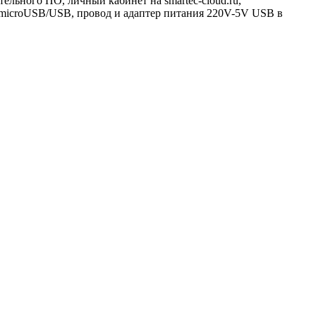
ельного ПО, личный кабинет на smartec-cloud.ru,
microUSB/USB, провод и адаптер питания 220V-5V USB в