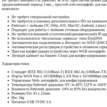
Не требует внешнего IP, работает за NAT, простая настройка у
предоплаченный период 3 мес., простой web интерфейс для н
комплекте.
Не требует специальной настройки
Не требуется установка дополнительного ПО на компьют
Работает с любыми ОС (Win, iOS, MacOC,Android, Linux)
Подходит для работы с любыми сетевым оборудованием
Не требуется внешний (статический/динамический) IP адр
Не используются «бесплатные сервисы» типа DynDNS
Автоматическое подключение к Интернет по WAN (DHC
Автоматическая регистрация устройства в облачном серви
Простая конфигурация устройства через WEB интерфейс
Личный кабинет на Smartec Cloud для конфигурировани
Характеристики:
Стандарт IEEE 802.3 (10Base-T) IEEE 802.3u (100Base-TX
Порты WAN Port x 10/100Mbps LAN Port x 10/100Mbps m
Управление Web- интерфейс для конфигурирования
Температура Рабочий диапазон: 0ºC to 40ºC (32ºF to 104ºF)
Влажность Рабочий диапазон :10% to 85% Без конденсата
Размеры 65x 45 x 22mm
Вес 34g
Питание USB 5VDC/1A