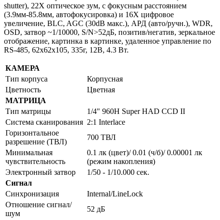
shutter), 22X оптическое зум, с фокусным расстоянием
(3.9мм-85.8мм, автофокусировка) и 16Х цифровое
увеличение, BLC, AGC (30dB макс.), АРД (авто/ручн.), WDR,
OSD, затвор ~1/10000, S/N>52дБ, позитив/негатив, зеркальное
отображение, картинка в картинке, удаленное управление по
RS-485, 62x62x105, 335г, 12В, 4.3 Вт.
КАМЕРА
Тип корпуса
Корпусная
Цветность
Цветная
МАТРИЦА
Тип матрицы
1/4" 960H Super HAD CCD II
Система сканирования
2:1 Interlace
Горизонтальное
700 ТВЛ
разрешение (ТВЛ)
Минимальная
0.1 лк (цвет)/ 0.01 (ч/б)/ 0.00001 лк
чувствительность
(режим накопления)
Электронный затвор
1/50 - 1/10.000 сек.
Сигнал
Синхронизация
Internal/LineLock
Отношение сигнал/
52 дБ
шум