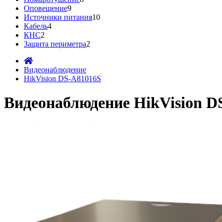
Оповещение
9
Источники питания
10
Кабель
4
КНС
2
Защита периметра
2
Видеонаблюдение
HikVision DS-A81016S
Видеонаблюдение HikVision D