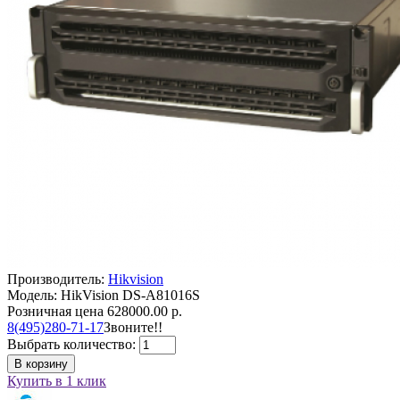
Производитель:
Hikvision
Модель: HikVision DS-A81016S
Розничная цена
628000.00 р.
8(495)280-71-17
Звоните!!
Выбрать количество:
В корзину
Купить в 1 клик