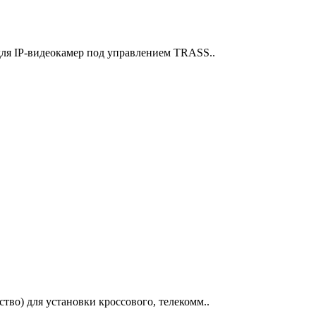
для IP-видеокамер под управлением TRASS..
во) для установки кроссового, телекомм..