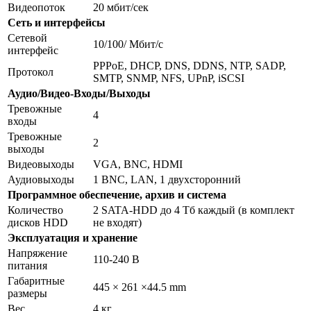
Видеопоток
20 мбит/сек
Сеть и интерфейсы
Сетевой
10/100/ Мбит/с
интерфейс
PPPoE, DHCP, DNS, DDNS, NTP, SADP,
Протокол
SMTP, SNMP, NFS, UPnP, iSCSI
Аудио/Видео-Входы/Выходы
Тревожные
4
входы
Тревожные
2
выходы
Видеовыходы
VGA, BNC, HDMI
Аудиовыходы
1 BNC, LAN, 1 двухсторонний
Программное обеспечение, архив и система
Количество
2 SATA-HDD до 4 Тб каждый (в комплект
дисков HDD
не входят)
Эксплуатация и хранение
Напряжение
110-240 В
питания
Габаритные
445 × 261 ×44.5 mm
размеры
Вес
4 кг