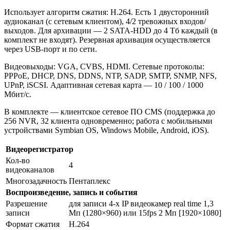
Использует алгоритм сжатия: Н.264. Есть 1 двусторонний
аудиоканал (с сетевым клиентом), 4/2 тревожных входов/
выходов. Для архивации — 2 SATA-HDD до 4 Тб каждый (в
комплект не входят). Резервная архивация осуществляется
через USB-порт и по сети.
Видеовыходы: VGA, CVBS, HDMI. Сетевые протоколы:
PPPoE, DHCP, DNS, DDNS, NTP, SADP, SMTP, SNMP, NFS,
UPnP, iSCSI. Адаптивная сетевая карта — 10 / 100 / 1000
Мбит/с.
В комплекте — клиентское сетевое ПО CMS (поддержка до
256 NVR, 32 клиента одновременно; работа с мобильными
устройствами Symbian OS, Windows Mobile, Android, iOS).
Видеорегистратор
Кол-во
4
видеоканалов
Многозадачность
Пентаплекс
Воспроизведение, запись и события
Разрешение
для записи 4-х IP видеокамер real time 1,3
записи
Мп (1280×960) или 15fps 2 Мп [1920×1080]
Формат сжатия
Н.264