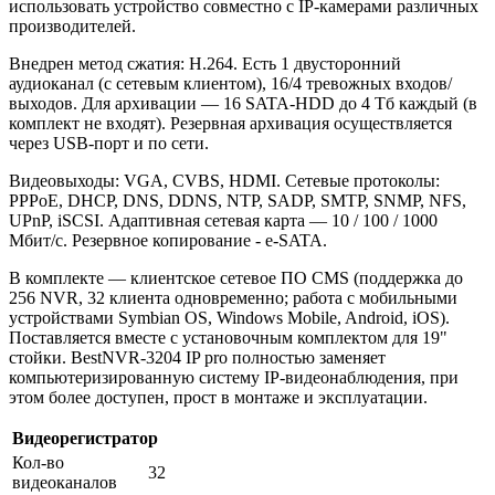
использовать устройство совместно с IP-камерами различных
производителей.
Внедрен метод сжатия: Н.264. Есть 1 двусторонний
аудиоканал (с сетевым клиентом), 16/4 тревожных входов/
выходов. Для архивации — 16 SATA-HDD до 4 Тб каждый (в
комплект не входят). Резервная архивация осуществляется
через USB-порт и по сети.
Видеовыходы: VGA, CVBS, HDMI. Сетевые протоколы:
PPPoE, DHCP, DNS, DDNS, NTP, SADP, SMTP, SNMP, NFS,
UPnP, iSCSI. Адаптивная сетевая карта — 10 / 100 / 1000
Мбит/с. Резервное копирование - e-SATA.
В комплекте — клиентское сетевое ПО CMS (поддержка до
256 NVR, 32 клиента одновременно; работа с мобильными
устройствами Symbian OS, Windows Mobile, Android, iOS).
Поставляется вместе с установочным комплектом для 19"
стойки. BestNVR-3204 IP pro полностью заменяет
компьютеризированную систему IP-видеонаблюдения, при
этом более доступен, прост в монтаже и эксплуатации.
Видеорегистратор
Кол-во
32
видеоканалов