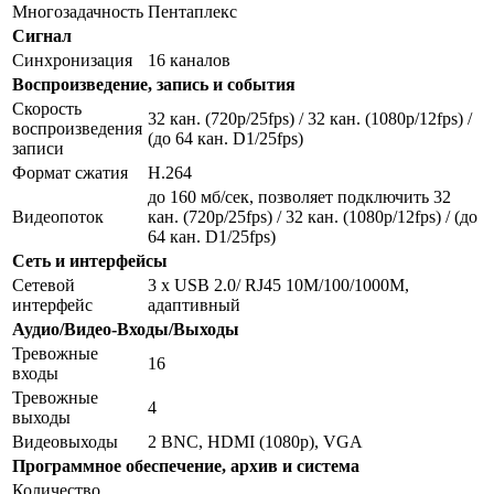
Многозадачность
Пентаплекс
Сигнал
Синхронизация
16 каналов
Воспроизведение, запись и события
Скорость
32 кан. (720p/25fps) / 32 кан. (1080p/12fps) /
воспроизведения
(до 64 кан. D1/25fps)
записи
Формат сжатия
H.264
до 160 мб/сек, позволяет подключить 32
Видеопоток
кан. (720p/25fps) / 32 кан. (1080p/12fps) / (до
64 кан. D1/25fps)
Сеть и интерфейсы
Сетевой
3 х USB 2.0/ RJ45 10M/100/1000M,
интерфейс
адаптивный
Аудио/Видео-Входы/Выходы
Тревожные
16
входы
Тревожные
4
выходы
Видеовыходы
2 BNC, HDMI (1080p), VGA
Программное обеспечение, архив и система
Количество