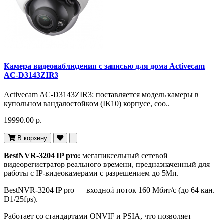
Камера видеонаблюдения с записью для дома Activecam
AC-D3143ZIR3
Activecam AC-D3143ZIR3: поставляется модель камеры в
купольном вандалостойком (IK10) корпусе, соо..
19990.00 р.
В корзину
BestNVR-3204 IP pro:
мегапиксельный сетевой
видеорегистратор реального времени, предназначенный для
работы с IP-видеокамерами с разрешением до 5Мп.
BestNVR-3204 IP pro — входной поток 160 Мбит/с (до 64 кан.
D1/25fps).
Работает со стандартами ONVIF и PSIA, что позволяет