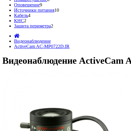
Оповещение
9
Источники питания
10
Кабель
4
КНС
2
Защита периметра
2
Видеонаблюдение
ActiveCam AC-MP0722D.IR
Видеонаблюдение ActiveCam 