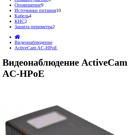
Оповещение
9
Источники питания
10
Кабель
4
КНС
2
Защита периметра
2
Видеонаблюдение
ActiveCam AC-HPoE
Видеонаблюдение ActiveCam
AC-HPoE