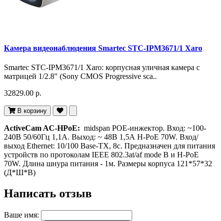
Камера видеонаблюдения Smartec STC-IPM3671/1 Xaro
Smartec STC-IPM3671/1 Xaro: корпусная уличная камера с
матрицей 1/2.8" (Sony CMOS Progressive sca..
32829.00 р.
В корзину
ActiveCam AC-HPoE:
midspan POE-инжектор. Вход: ~100-
240В 50/60Гц 1,1А. Выход: ~ 48В 1,5А Н-РоЕ 70W. Вход/
выход Ethernet: 10/100 Base-TX, 8c. Предназначен для питания
устройств по протоколам IEEE 802.3at/af mode B и H-PoE
70W. Длина шнура питания - 1м. Размеры корпуса 121*57*32
(Д*Ш*В)
Написать отзыв
Ваше имя: