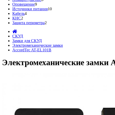
Оповещение
9
Источники питания
10
Кабель
4
КНС
2
Защита периметра
2
СКУД
Замки для СКУД
Электромеханические замки
AccordTec AT-EL101B
Электромеханические замки 