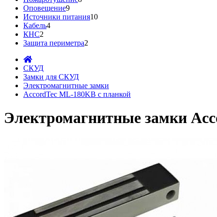
Оповещение
9
Источники питания
10
Кабель
4
КНС
2
Защита периметра
2
СКУД
Замки для СКУД
Электромагнитные замки
AccordTec ML-180KB с планкой
Электромагнитные замки Acc