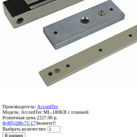
Производитель:
AccordTec
Модель: AccordTec ML-180KB с планкой
Розничная цена
2227.00 р.
8(495)280-71-17
Звоните!!
Выбрать количество:
В корзину