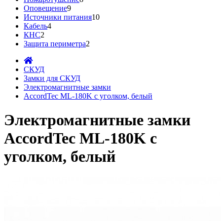
Оповещение
9
Источники питания
10
Кабель
4
КНС
2
Защита периметра
2
СКУД
Замки для СКУД
Электромагнитные замки
AccordTec ML-180K с уголком, белый
Электромагнитные замки
AccordTec ML-180K с
уголком, белый