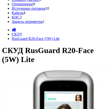
Оповещение
9
Источники питания
10
Кабель
4
КНС
2
Защита периметра
2
СКУД
RusGuard R20-Face (5W) Lite
СКУД RusGuard R20-Face
(5W) Lite