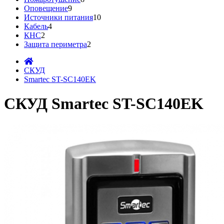
Оповещение
9
Источники питания
10
Кабель
4
КНС
2
Защита периметра
2
СКУД
Smartec ST-SC140EK
СКУД Smartec ST-SC140EK