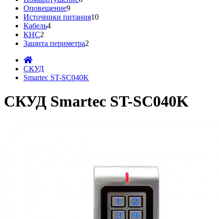
Оповещение
9
Источники питания
10
Кабель
4
КНС
2
Защита периметра
2
СКУД
Smartec ST-SC040K
СКУД Smartec ST-SC040K