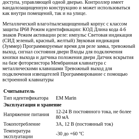
доступа, управляющей одной дверью. Контроллер имеет
вандалозащищенную конструкцию и может использоваться
как внутри помещений, так и на улице.
Металлический влаго/пылезащищенный корпус с классом
защиты IP68 Режим идентификации: КОД Длина кода 4-6
знаков Режим активации реле: импульс Световая индикация
(СИД зеленый, красный, желтый) Звуковая индикация
(Зуммер) Программируемые время для реле замка, тревожный
выход, сигнал состояния двери Входы для подключения
кнопки выхода и датчика положения двери Датчик вскрытия
на базе фоторезистора Мембранная клавиатура с
металлическими клавишами Тревожный выход для
подключения извещателей Программирование с помощью
встроенной клавиатуры
Считыватель
Тип идентификатора
EM Marin
Эксплуатация и хранение
12-24 В постоянного тока, не более
Напряжение питания
80 мА
Токопотребление
3А, 12 В (постоянный ток)
Температура
-30 до +60 °С
эксплуатации