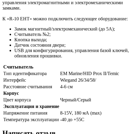
управления электромагнитными и электромеханическими
замками.
К «R-10 EHT» можно подключить следующее оборудование:
Замок магнитный/электромеханический (до 5А);
Считыватель №2;
Кнопка выхода;
Датчик состояния двери;
USB для конфигурирования, управления базой ключей,
обновления прошивки.
Считыватель
Тип идентификатора
EM Marine/HID Prox II/Temic
Интерфейс
Wiegand 26/34/58/
Расстояние считывания
4-6 см
Корпус
Цвет корпуса
Черный/Серый
Эксплуатация и хранение
Напряжение питания
8-15V, 180 мА (max)
Температура эксплуатации
-40 до +55C
Написать отзыв