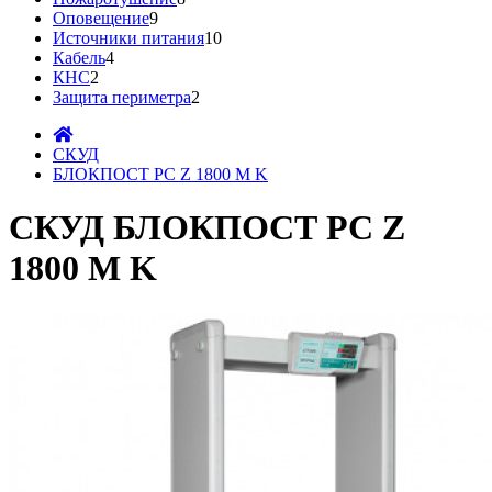
Оповещение
9
Источники питания
10
Кабель
4
КНС
2
Защита периметра
2
СКУД
БЛОКПОСТ PC Z 1800 M K
СКУД БЛОКПОСТ PC Z
1800 M K