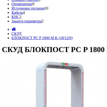
Оповещение
9
Источники питания
10
Кабель
4
КНС
2
Защита периметра
2
СКУД
БЛОКПОСТ PC P 1800 M K (18/12/6)
СКУД БЛОКПОСТ PC P 1800 M