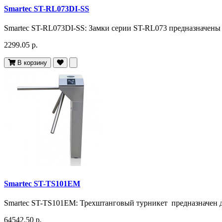
Smartec ST-RL073DI-SS
Smartec ST-RL073DI-SS: Замки серии ST-RL073 предназначены дл
2299.05 р.
В корзину
Smartec ST-TS101EM
Smartec ST-TS101EM: Трехштанговый турникет предназначен д
64542.50 р.