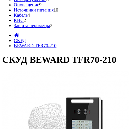
Оповещение
9
Источники питания
10
Кабель
4
КНС
2
Защита периметра
2
СКУД
BEWARD TFR70-210
СКУД BEWARD TFR70-210