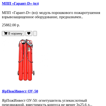
МПП «Гарант-D» (вз)
МПП «Гарант-D» (вз): модуль порошкового пожаротушения
взрывозащищенное оборудование, предназначен..
25882.00 р.
В корзину
ЯрПожИнвест ОУ-50
ЯрПожИнвест ОУ-50: огнетушитель углекислотный
передвижной, вместимость корпуса не менее 3х25.6 л,..