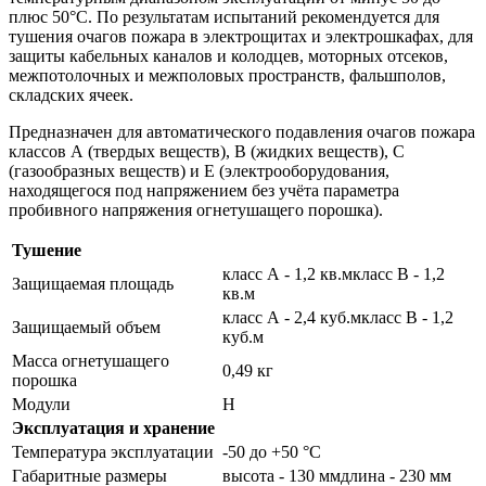
плюс 50°С. По результатам испытаний рекомендуется для
тушения очагов пожара в электрощитах и электрошкафах, для
защиты кабельных каналов и колодцев, моторных отсеков,
межпотолочных и межполовых пространств, фальшполов,
складских ячеек.
Предназначен для автоматического подавления очагов пожара
классов А (твердых веществ), В (жидких веществ), С
(газообразных веществ) и Е (электрооборудования,
находящегося под напряжением без учёта параметра
пробивного напряжения огнетушащего порошка).
Тушение
класс А - 1,2 кв.мкласс В - 1,2
Защищаемая площадь
кв.м
класс А - 2,4 куб.мкласс В - 1,2
Защищаемый объем
куб.м
Масса огнетушащего
0,49 кг
порошка
Модули
Н
Эксплуатация и хранение
Температура эксплуатации
-50 до +50 °С
Габаритные размеры
высота - 130 ммдлина - 230 мм