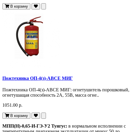
В корзину
Пожтехника ОП-4(з)-АВСЕ МИГ
Пожтехника ОП-4(з)-АВСЕ МИГ: огнетушитель порошковый,
огнетушащая способность 2А, 55В, масса огне..
1051.00 р.
В корзину
МПП(Н)-0,65-И-ГЭ-У2 Тунгус:
в нормальном исполнении с
температурным диапазоном эксплуатации от минус 50 до