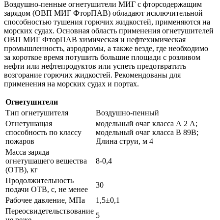
Воздушно-пенные огнетушители МИГ с фторсодержащим
зарядом (ОВП МИГ ФторПАВ) обладают исключительной
способностью тушения горючих жидкостей, применяются на
морских судах. Основная область применения огнетушителей
ОВП МИГ ФторПАВ химическая и нефтехимическая
промышленность, аэродромы, а также везде, где необходимо
за короткое время потушить большие площади с розливом
нефти или нефтепродуктов или успеть предотвратить
возгорание горючих жидкостей. Рекомендованы для
применения на морских судах и портах.
Огнетушители
Тип огнетушителя
Воздушно-пенный
Огнетушащая
модельный очаг класса А 2 А;
способность по классу
модельный очаг класса В 89В;
пожаров
Длина струи, м 4
Масса заряда
огнетушащего вещества
8-0,4
(ОТВ), кг
Продолжительность
30
подачи ОТВ, с, не менее
Рабочее давление, МПа
1,5±0,1
Переосвидетельствование
5
не реже