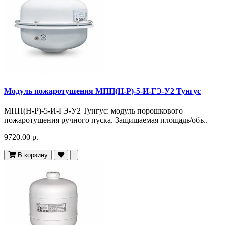
Модуль пожаротушения МПП(Н-Р)-5-И-ГЭ-У2 Тунгус
МПП(Н-Р)-5-И-ГЭ-У2 Тунгус: модуль порошкового
пожаротушения ручного пуска. Защищаемая площадь/объ..
9720.00 р.
В корзину