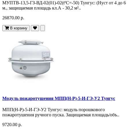
МУПТВ-13,5-ГЗ-ВД-02(01)-02(tºC=-50) Тунгус: (Hуст от 4 до 6
м., защищаемая площадь кл.А - 30,2 м²..
26870.00 р.
В корзину
Модуль пожаротушения МПП(Н-Р)-5-И-ГЭ-У2 Тунгус
МПП(Н-Р)-5-И-ГЭ-У2 Тунгус: модуль порошкового
пожаротушения ручного пуска. Защищаемая площадь/объ..
9720.00 р.