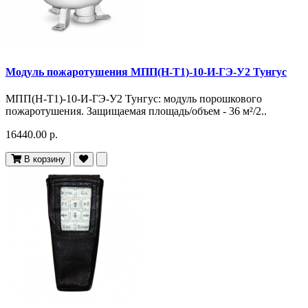
Модуль пожаротушения МПП(Н-Т1)-10-И-ГЭ-У2 Тунгус
МПП(Н-Т1)-10-И-ГЭ-У2 Тунгус: модуль порошкового
пожаротушения. Защищаемая площадь/объем - 36 м²/2..
16440.00 р.
В корзину