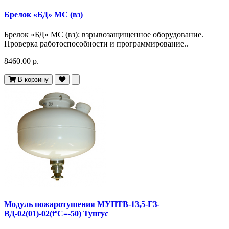
Брелок «БД» МС (вз)
Брелок «БД» МС (вз): взрывозащищенное оборудование.
Проверка работоспособности и программирование..
8460.00 р.
В корзину
Модуль пожаротушения МУПТВ-13,5-ГЗ-
ВД-02(01)-02(tºC=-50) Тунгус