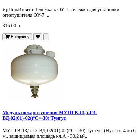
ЯрПожИнвест Тележка к ОУ-7: тележка для установки
огнетушителя ОУ-7. ..
315.00 р.
В корзину
Модуль пожаротушения МУПТВ-13,5-ГЗ-
ВД-02(01)-02(tºC=-30) Тунгус
МУПТВ-13,5-ГЗ-ВД-02(01)-02(tºC=-30) Тунгус: (Hуст от 4 до 6
м., защищаемая площадь кл.А - 30,2 м²..