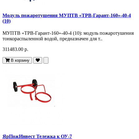
Модуль пожаротушения МУПТВ «ТРВ-Гарант-160»-40-4
(10)
МУПТВ «ТРВ-Гарант-160»-40-4 (10): модуль пожаротушения
тонкораспыленной водой, предназначен для т..
311483.00 р.
В корзину
ЯрПожИнвест Тележка к ОУ-7