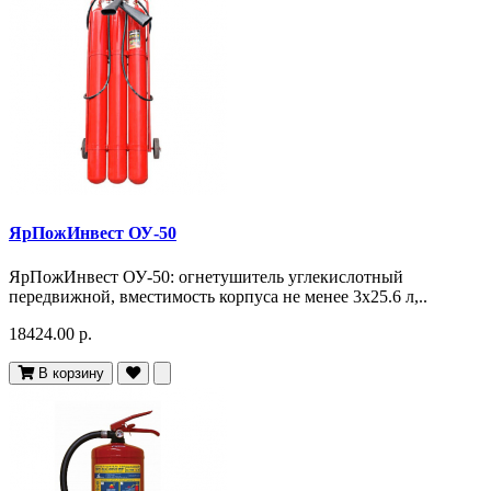
ЯрПожИнвест ОУ-50
ЯрПожИнвест ОУ-50: огнетушитель углекислотный
передвижной, вместимость корпуса не менее 3х25.6 л,..
18424.00 р.
В корзину