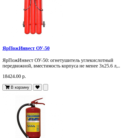
ЯрПожИнвест ОУ-50
ЯрПожИнвест ОУ-50: огнетушитель углекислотный
передвижной, вместимость корпуса не менее 3х25.6 л,..
18424.00 р.
В корзину