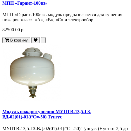
МПП «Гарант-100вз»
МПП «Гарант-100вз»: модуль предназначается для тушения
пожаров класса «А», «В», «С» и электрообор..
82500.00 р.
В корзину
Модуль пожаротушения МУПТВ-13,5-ГЗ-
ВД-02(01)-01(tºC=-50) Тунгус
МУПТВ-13,5-ГЗ-ВД-02(01)-01(tºC=-50) Тунгус: (Hуст от 2,5 до