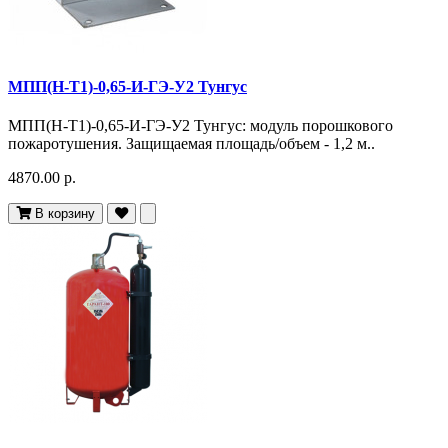
МПП(Н-Т1)-0,65-И-ГЭ-У2 Тунгус
МПП(Н-Т1)-0,65-И-ГЭ-У2 Тунгус: модуль порошкового
пожаротушения. Защищаемая площадь/объем - 1,2 м..
4870.00 р.
В корзину