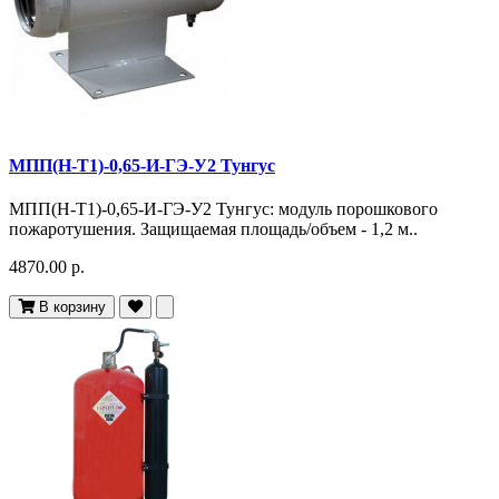
МПП(Н-Т1)-0,65-И-ГЭ-У2 Тунгус
МПП(Н-Т1)-0,65-И-ГЭ-У2 Тунгус: модуль порошкового
пожаротушения. Защищаемая площадь/объем - 1,2 м..
4870.00 р.
В корзину