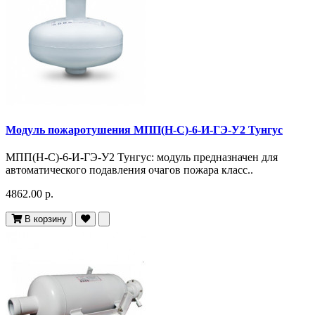
Модуль пожаротушения МПП(Н-С)-6-И-ГЭ-У2 Тунгус
МПП(Н-С)-6-И-ГЭ-У2 Тунгус: модуль предназначен для
автоматического подавления очагов пожара класс..
4862.00 р.
В корзину