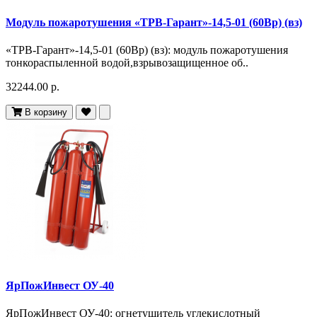
Модуль пожаротушения «ТРВ-Гарант»-14,5-01 (60Вр) (вз)
«ТРВ-Гарант»-14,5-01 (60Вр) (вз): модуль пожаротушения
тонкораспыленной водой,взрывозащищенное об..
32244.00 р.
В корзину
ЯрПожИнвест ОУ-40
ЯрПожИнвест ОУ-40: огнетушитель углекислотный