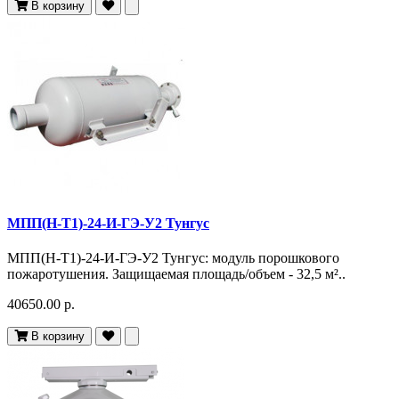
В корзину
МПП(Н-Т1)-24-И-ГЭ-У2 Тунгус
МПП(Н-Т1)-24-И-ГЭ-У2 Тунгус: модуль порошкового
пожаротушения. Защищаемая площадь/объем - 32,5 м²..
40650.00 р.
В корзину