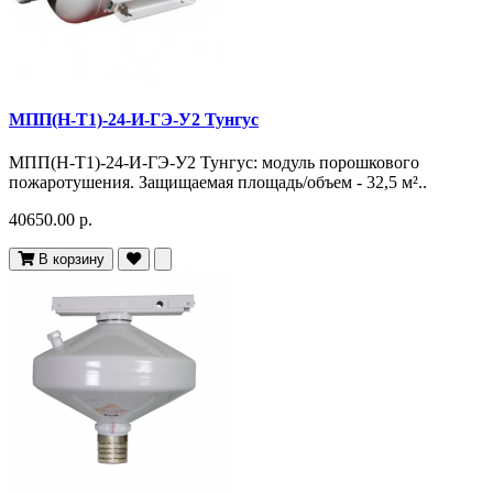
МПП(Н-Т1)-24-И-ГЭ-У2 Тунгус
МПП(Н-Т1)-24-И-ГЭ-У2 Тунгус: модуль порошкового
пожаротушения. Защищаемая площадь/объем - 32,5 м²..
40650.00 р.
В корзину