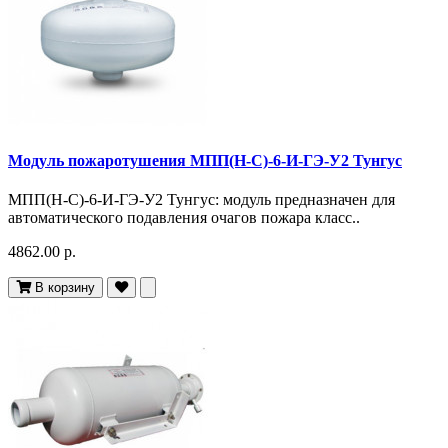
Модуль пожаротушения МПП(Н-С)-6-И-ГЭ-У2 Тунгус
МПП(Н-С)-6-И-ГЭ-У2 Тунгус: модуль предназначен для
автоматического подавления очагов пожара класс..
4862.00 р.
В корзину