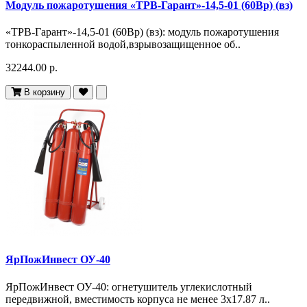
Модуль пожаротушения «ТРВ-Гарант»-14,5-01 (60Вр) (вз)
«ТРВ-Гарант»-14,5-01 (60Вр) (вз): модуль пожаротушения
тонкораспыленной водой,взрывозащищенное об..
32244.00 р.
В корзину
ЯрПожИнвест ОУ-40
ЯрПожИнвест ОУ-40: огнетушитель углекислотный
передвижной, вместимость корпуса не менее 3х17.87 л..