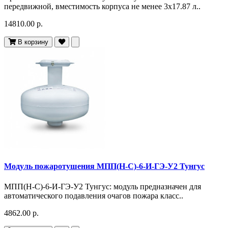
передвижной, вместимость корпуса не менее 3х17.87 л..
14810.00 р.
В корзину
Модуль пожаротушения МПП(Н-С)-6-И-ГЭ-У2 Тунгус
МПП(Н-С)-6-И-ГЭ-У2 Тунгус: модуль предназначен для
автоматического подавления очагов пожара класс..
4862.00 р.