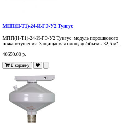
МПП(Н-Т1)-24-И-ГЭ-У2 Тунгус
МПП(Н-Т1)-24-И-ГЭ-У2 Тунгус: модуль порошкового
пожаротушения. Защищаемая площадь/объем - 32,5 м²..
40650.00 р.
В корзину