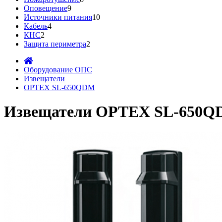
Оповещение
9
Источники питания
10
Кабель
4
КНС
2
Защита периметра
2
Оборудование ОПС
Извещатели
OPTEX SL-650QDM
Извещатели OPTEX SL-650