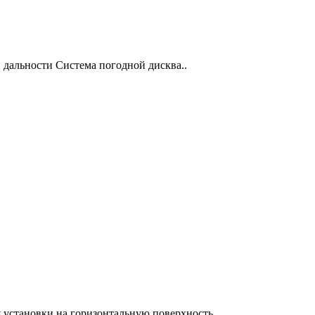
дальности Система погодной дисква..
установки на горизонтальную поверхность ..