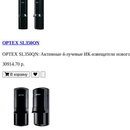
OPTEX SL350QN
OPTEX SL350QN: Активные 4-лучевые ИК-извещатели нового п
30914.70 р.
В корзину