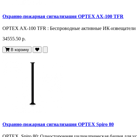
Охранно-пожарная сигнализация OPTEX AX-100 TFR
OPTEX AX-100 TFR : Беспроводные активные ИК-извещатели с
34555.50 р.
В корзину
Охранно-пожарная сигнализация OPTEX Spiro 80
OPTEX Spiro 80: Односторонняя цилиндрическая башня для ус