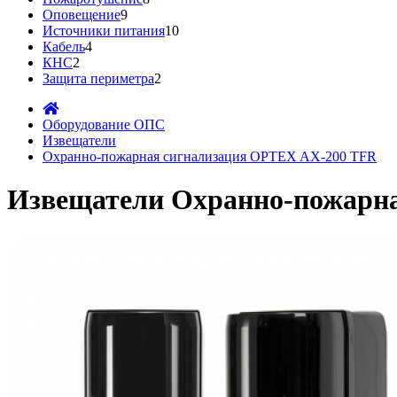
Оповещение
9
Источники питания
10
Кабель
4
КНС
2
Защита периметра
2
Оборудование ОПС
Извещатели
Охранно-пожарная сигнализация OPTEX AX-200 TFR
Извещатели Охранно-пожарн