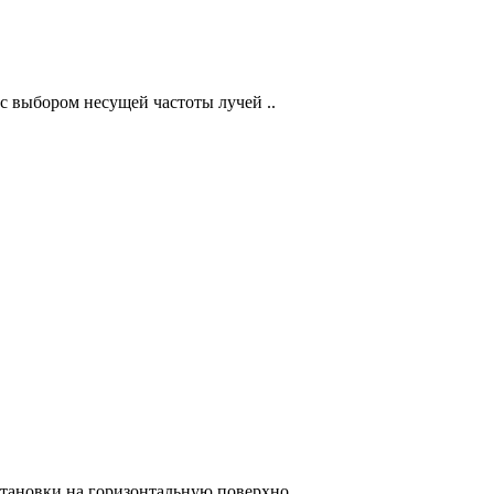
 выбором несущей частоты лучей ..
тановки на горизонтальную поверхно..