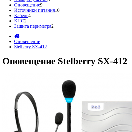
Оповещение
9
Источники питания
10
Кабель
4
КНС
2
Защита периметра
2
Оповещение
Stelberry SX-412
Оповещение Stelberry SX-412