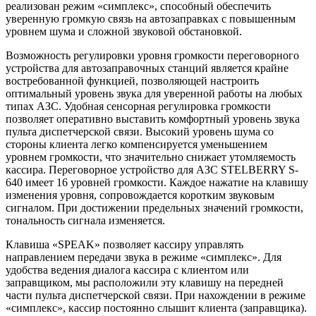
реализован режим «симплекс», способный обеспечить
уверенную громкую связь на автозаправках с повышенным
уровнем шума и сложной звуковой обстановкой.
Возможность регулировки уровня громкости переговорного
устройства для автозаправочных станций является крайне
востребованной функцией, позволяющей настроить
оптимальный уровень звука для уверенной работы на любых
типах АЗС. Удобная сенсорная регулировка громкости
позволяет оперативно выставить комфортный уровень звука
пульта диспетчерской связи. Высокий уровень шума со
стороны клиента легко компенсируется уменьшением
уровнем громкости, что значительно снижает утомляемость
кассира. Переговорное устройство для АЗС STELBERRY S-
640 имеет 16 уровней громкости. Каждое нажатие на клавишу
изменения уровня, сопровождается коротким звуковым
сигналом. При достижении предельных значений громкости,
тональность сигнала изменяется.
Клавиша «SPEAK» позволяет кассиру управлять
направлением передачи звука в режиме «симплекс». Для
удобства ведения диалога кассира с клиентом или
заправщиком, мы расположили эту клавишу на передней
части пульта диспетчерской связи. При нахождении в режиме
«симплекс», кассир постоянно слышит клиента (заправщика).