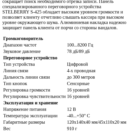
сокращает поиск необходимого отрезка записи. Панель
специализированного переговорного устройства
STELBERRY S-425 обладает высоким уровнем громкости и
позволяет клиенту отчетливо слышать кассира при высоком
уровне окружающего шума. Алюминиевая накладка надежно
защищает панель клиента от порчи со стороны вандалов.
Громкоговоритель
Диапазон частот
100...8200 Гц
Звуковое давление
78 дБ/89 дБ
Переговорное устройство
Тип устройства
Цифровой
Линия связи
4-х проводная
Дальность линии связи
до 300 метров
Тип кнопок
Сенсорные
Регулировка громкости
16 уровней
Регулировка чувствительности
16 уровней
Эксплуатация и хранение
Напряжение питания
12 В
Температура эксплуатации
-40...+50° С
Габаритные размеры
120х140х40 мм/45х110х20 мм
Вес
910 г