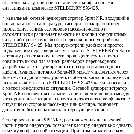
облегчит задачу, при поиске записей с конфликтными
ситуациями в комплексе STELBERRY SX-425.
4-канальный сетевой аудиорегистратор Sprut-NR, входящий в
состав комплекса аппаратуры кассир-пассажир, способен
производить запись разговоров пассажир-кассир и
автоматически распознает нажатие на кнопки конфликтных
ситуаций профессионального переговорного устройства
STELBERRY S-425. Мы предусмотрели удобное и простое
подключение переговорного устройства STELBERRY S-425 к
сетевому регистратору переговоров. Достаточно просто
соединить выход для записи разговоров переговорного
устройства и вход аудиорегистратора при помощи одного
кабеля. Аудиорегистратор Sprut-NR может управляться через
Internet, что достаточно удобно, особенно когда используются
несколько комплектов STELBERRY SX-425 кассир-пассажир
с меткой конфликтных ситуаций. Сетевой аудиорегистратор
Sprut-NR позволяет вести запись при наличии диалога между
кассиром и пассажиром, а возможность отметки конфликтных
ситуаций со стороны пассажира или кассира, позволяет
достаточно быстро находить интересующие записи.
Сенсорная кнопка «SPEAK», расположенная на передней
части пульта оператора, позволяет кассиру оперативно сделать
отметку конфликтной ситуации. При этом на записи сразу