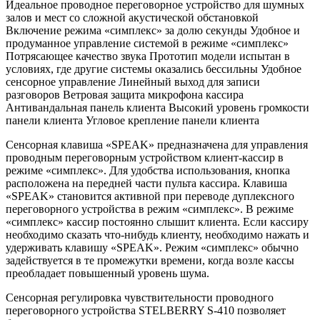
Идеальное проводное переговорное устройство для шумных
залов и мест со сложной акустической обстановкой
Включение режима «симплекс» за долю секунды Удобное и
продуманное управление системой в режиме «симплекс»
Потрясающее качество звука Прототип модели испытан в
условиях, где другие системы оказались бессильны Удобное
сенсорное управление Линейный выход для записи
разговоров Ветровая защита микрофона кассира
Антивандальная панель клиента Высокий уровень громкости
панели клиента Угловое крепление панели клиента
Сенсорная клавиша «SPEAK» предназначена для управления
проводным переговорным устройством клиент-кассир в
режиме «симплекс». Для удобства использования, кнопка
расположена на передней части пульта кассира. Клавиша
«SPEAK» становится активной при переводе дуплексного
переговорного устройства в режим «симплекс». В режиме
«симплекс» кассир постоянно слышит клиента. Если кассиру
необходимо сказать что-нибудь клиенту, необходимо нажать и
удерживать клавишу «SPEAK». Режим «симплекс» обычно
задействуется в те промежутки времени, когда возле кассы
преобладает повышенный уровень шума.
Сенсорная регулировка чувствительности проводного
переговорного устройства STELBERRY S-410 позволяет