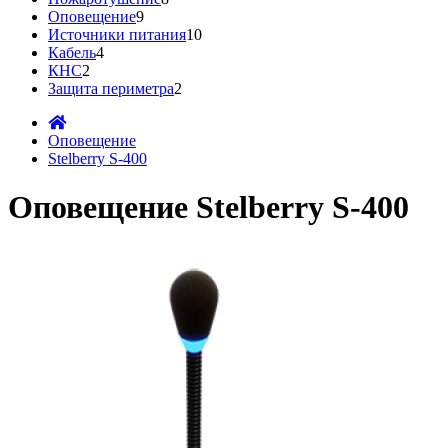
Оповещение
9
Источники питания
10
Кабель
4
КНС
2
Защита периметра
2
Оповещение
Stelberry S-400
Оповещение Stelberry S-400